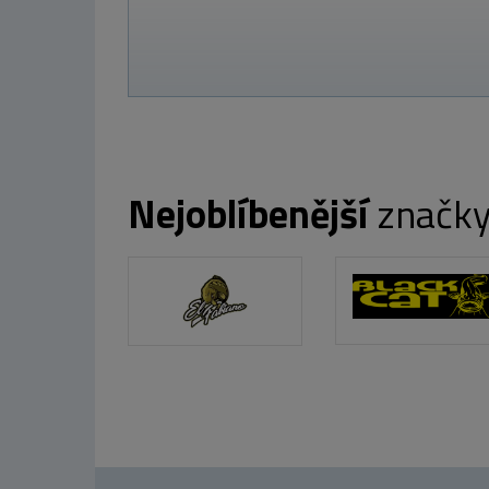
Nejoblíbenější
značk