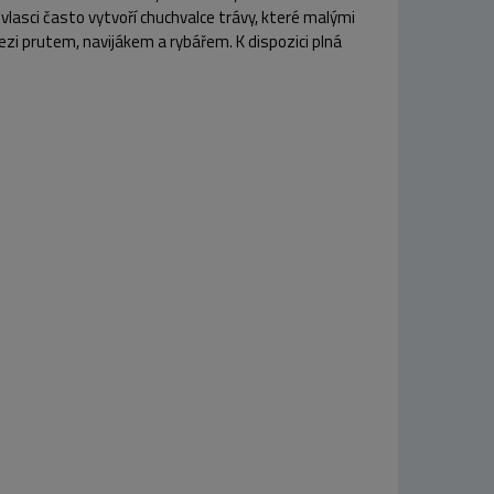
lasci často vytvoří chuchvalce trávy, které malými
ezi prutem, navijákem a rybářem. K dispozici plná