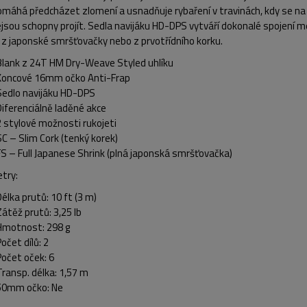
máhá předcházet zlomení a usnadňuje rybaření v travinách, kdy se na v
jsou schopny projít. Sedla navijáku HD-DPS vytváří dokonalé spojení m
 z japonské smršťovačky nebo z prvotřídního korku.
Blank z 24T HM Dry-Weave Styled uhlíku
Koncové 16mm očko Anti-Frap
Sedlo navijáku HD-DPS
Diferenciálně laděné akce
2 stylové možnosti rukojeti
SC – Slim Cork (tenký korek)
FS – Full Japanese Shrink (plná japonská smršťovačka)
try:
Délka prutů: 10 ft (3 m)
Zátěž prutů: 3,25 lb
Hmotnost: 298 g
očet dílů: 2
Počet oček: 6
Transp. délka: 1,57 m
50mm očko: Ne