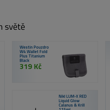
m světě
MIKADO 
Westin Pouzdro
W4 Wallet Fold
Plus Titanium
lack
319 Kč
Nikl LUM-X RED
Liquid Glow
Calanus & Krill
115ml