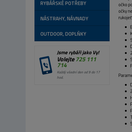
RYBÁŘSKÉ POTŘEBY
očko po
očky ne
rukojeť
NÁSTRAHY, NÁVNADY
OUTDOOR, DOPLŇKY
Jsme rybáři jako Vy!
Volejte
725 111
714
Každý všední den od 9 do 17
Parame
hod.
P