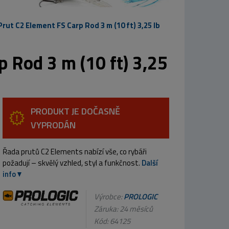
Prut C2 Element FS Carp Rod 3 m (10 ft) 3,25 lb
p Rod 3 m (10 ft) 3,25
PRODUKT JE DOČASNĚ
VYPRODÁN
Řada prutů C2 Elements nabízí vše, co rybáři
požadují – skvělý vzhled, styl a funkčnost.
Další
info
Výrobce:
PROLOGIC
Záruka: 24 měsíců
Kód:
64125