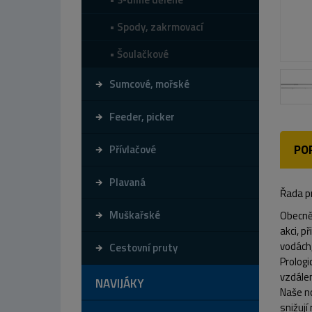
Spody, zakrmovací
Šoulačkové
Sumcové, mořské
Feeder, picker
PO
Přívlačové
Plavaná
Řada pr
Muškařské
Obecně 
akci, p
vodách,
Cestovní pruty
Prologi
vzdálen
NAVIJÁKY
Naše no
snižují