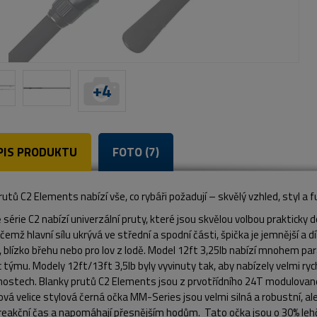
+
4
PIS PRODUKTU
FOTO (7)
utů C2 Elements nabízí vše, co rybáři požadují – skvělý vzhled, styl a 
série C2 nabízí univerzální pruty, které jsou skvělou volbou prakticky
řičemž hlavní sílu ukrývá ve střední a spodní části, špička je jemnější a
 blízko břehu nebo pro lov z lodě. Model 12ft 3,25lb nabízí mnohem para
c týmu. Modely 12ft/13ft 3,5lb byly vyvinuty tak, aby nabízely velmi ryc
ostech. Blanky prutů C2 Elements jsou z prvotřídního 24T modulovaného
vá velice stylová černá očka MM-Series jsou velmi silná a robustní, ale 
 reakční čas a napomáhají přesnějším hodům. Tato očka jsou o 30% leh