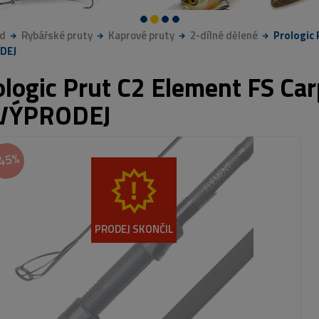
d
Rybářské pruty
Kaprové pruty
2-dílné dělené
Prologic 
DEJ
ologic Prut C2 Element FS Car
 VÝPRODEJ
45%
PRODEJ SKONČIL