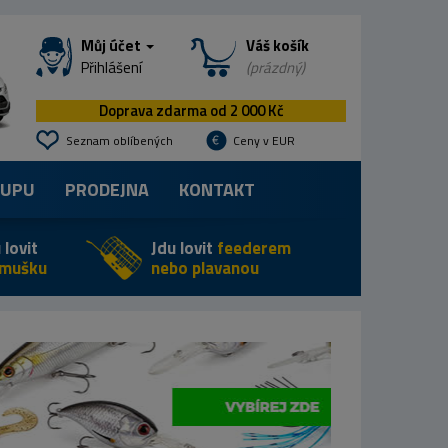
Můj účet
Váš košík
Přihlášení
(prázdný)
Doprava zdarma od 2 000 Kč
Seznam oblíbených
Ceny v EUR
KUPU
PRODEJNA
KONTAKT
 lovit
Jdu lovit
feederem
 mušku
nebo plavanou