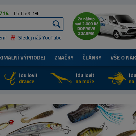
 714
Po-Pá: 9-18h
em!
Sleduj náš YouTube
XIMÁLNÍ
VÝPRODEJ
ZNAČKY
ČLÁNKY
VŠE O NÁ
Jdu lovit
Jdu lovit
Jdu
dravce
na moře
na