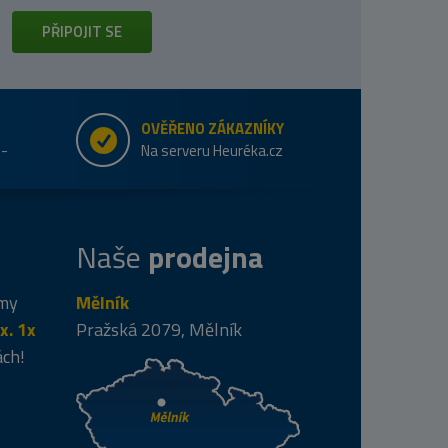
PŘIPOJIT SE
OVĚŘENO ZÁKAZNÍKY
e-
Na serveru Heuréka.cz
Naše
prodejna
 my
Mělník
x. 1x
Pražská 2079, Mělník
ách!