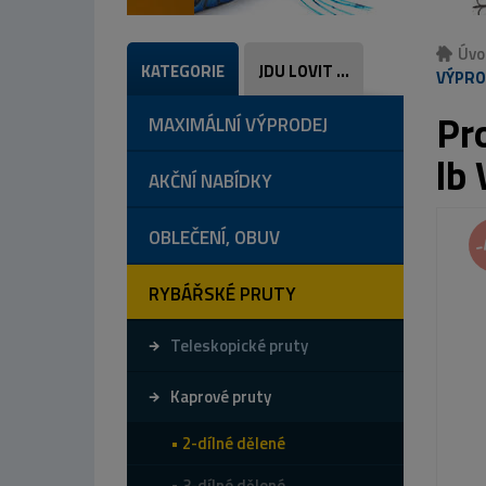
Úvo
KATEGORIE
JDU LOVIT ...
VÝPRO
Pr
MAXIMÁLNÍ VÝPRODEJ
lb
AKČNÍ NABÍDKY
OBLEČENÍ, OBUV
-
RYBÁŘSKÉ PRUTY
Teleskopické pruty
Kaprové pruty
2-dílné dělené
3-dílné dělené