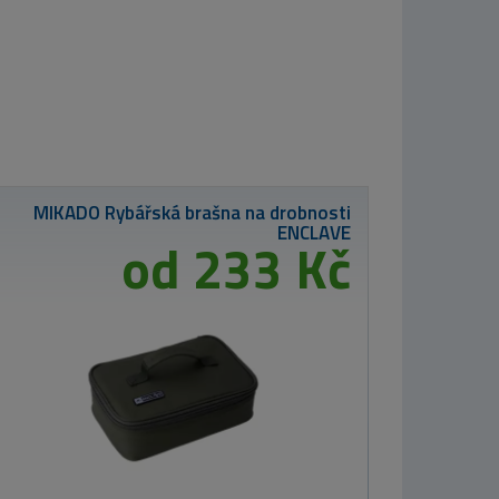
Rybářská brašna na drobnosti
ENCLAVE
od 233 Kč
od 49 K
Mikado HÁČEK - SENS