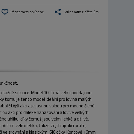
Přidat mezi oblíbené
Sdílet odkaz přátelům
funkčnost.
 do každé situace. Model 10ft má velmi poddajnou
 díky tomu je tento model ideální pro lov na malých
boličtější akci a je jasnou volbou pro mnoho členů
hlou akci pro daleké nahazování a lov ve velkých
 uhlíku, díky čemuž jsou velmi lehké a citlivé.
přitom velmi lehká, takže zrychlují akci prutu,
čí ve srovnání s klasickými SIC očky. Koncové 16mm