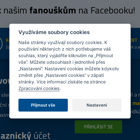
 k našim
fanouškům
na Facebooku!
Využíváme soubory cookies
KAMENNÉ PRODEJNY
ŠIROKÝ SORTIMENT
Naše stránky využívají soubory cookies. K
Jsme na trhu více než 10 let
Přes 20 tis. položek v 
používání některých z nich potřebujeme váš
shopu
souhlas, který vyjádříte kliknutím na „Přijmout
vše“. Můžete odsouhlasit i jednotlivě přes
„Nastavení“. Nastavení cookies můžete kdykoliv
změnit přes „Nastavení cookies“ v zápatí
vový
program
Tipy
k nákupu
stránky. Více informací získáte na stránce
Zpracování cookies
.
Napište nám svůj e-mail a
 sleva za registraci
vás budeme informovat
ma
ční nabídky
Přijmout vše
Nastavení
týdně
o zajímavých nabídk
ximální výprodej
PŘIHLÁSIT SE
aznický
účet