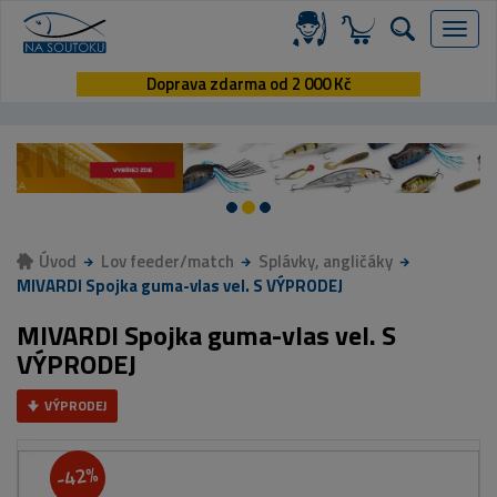
Menu
Doprava zdarma od 2 000 Kč
Úvod
Lov feeder/match
Splávky, angličáky
MIVARDI Spojka guma-vlas vel. S VÝPRODEJ
MIVARDI Spojka guma-vlas vel. S
VÝPRODEJ
VÝPRODEJ
-42%