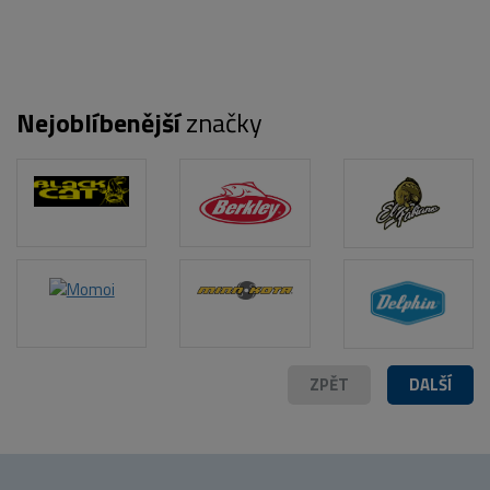
Nejoblíbenější
značky
POPIS PRODUKTU
ZPĚT
DALŠÍ