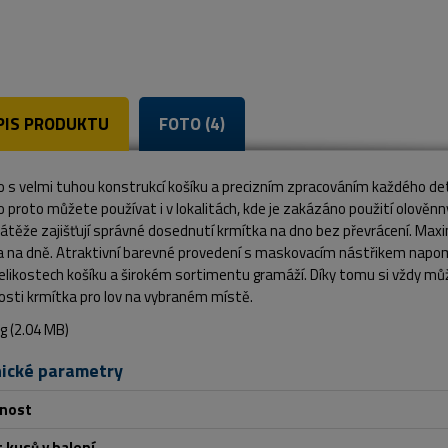
PIS PRODUKTU
FOTO (4)
 s velmi tuhou konstrukcí košíku a precizním zpracováním každého detai
 proto můžete používat i v lokalitách, kde je zakázáno použití olověnn
zátěže zajišťují správné dosednutí krmítka na dno bez převrácení. Max
a na dně. Atraktivní barevné provedení s maskovacím nástřikem napo
elikostech košíku a širokém sortimentu gramáží. Díky tomu si vždy můžet
sti krmítka pro lov na vybraném místě.
ické parametry
nost
 kusů v balení