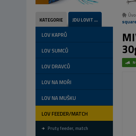
Úvo
KATEGORIE
JDU LOVIT ...
square
MI
LOV KAPRŮ
30
LOV SUMCŮ
N
LOV DRAVCŮ
LOV NA MOŘI
LOV NA MUŠKU
LOV FEEDER/MATCH
Pruty feeder, match