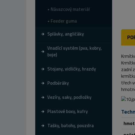
Návazcový materiál
Feeder guma
Splávky, angličáky
PO
Vnadící systém (pva, kobry,
boje)
Krmítko
Krmítko
Stojany, vidličky, hrazdy
zadní 
krmítk
třech v
Podběráky
hmotno
Vezíry, saky, podložky
Techn
Plastové boxy, kufry
hmot
Tašky, batohy, pouzdra
počet