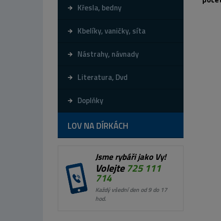
Křesla, bedny
Kbelíky, vaničky, síta
Nástrahy, návnady
Literatura, Dvd
Doplňky
LOV NA DÍRKÁCH
Jsme rybáři jako Vy!
Volejte
725 111
714
Každý všední den od 9 do 17
hod.