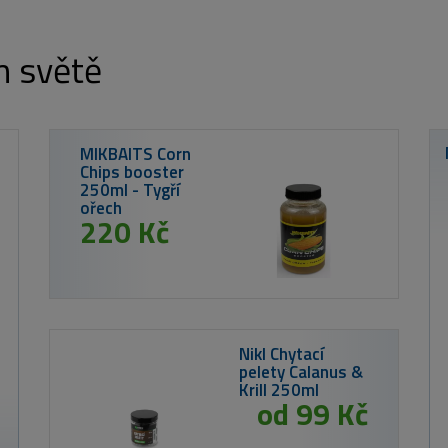
m světě
T
V
B
A
1
150 Kč
MIKBAITS Corn Chips boilie 300g - Tygří
ořech 20mm