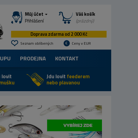
Můj účet
Váš košík
Přihlášení
(prázdný)
Doprava zdarma od 2 000 Kč
Seznam oblíbených
Ceny v EUR
KUPU
PRODEJNA
KONTAKT
 lovit
Jdu lovit
feederem
 mušku
nebo plavanou