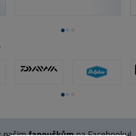
y
 k našim
fanouškům
na Facebooku!