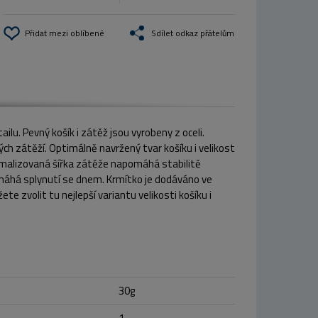
Přidat mezi oblíbené
Sdílet odkaz přátelům
lu. Pevný košík i zátěž jsou vyrobeny z oceli.
ých zátěží. Optimálně navržený tvar košíku i velikost
imalizovaná šířka zátěže napomáhá stabilitě
máhá splynutí se dnem. Krmítko je dodáváno ve
e zvolit tu nejlepší variantu velikosti košíku i
30g
1