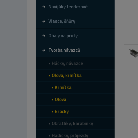
Navijáky feederové
Vlasce, šňůry
Obaly na pruty
Tvorba návazců
Háčky, návazce
Olova, krmítka
Krmítka
Olova
Bročky
Obratlíky, karabinky
Hadičky, průjezdy