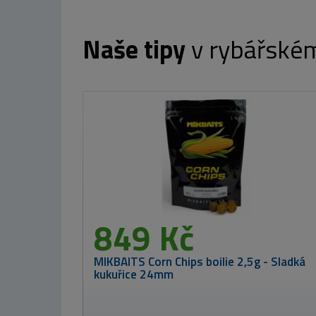
Naše tipy
v rybářské
MIKADO Rybářská taška ENCLAVE STALKER
773 Kč
us &
 Kč