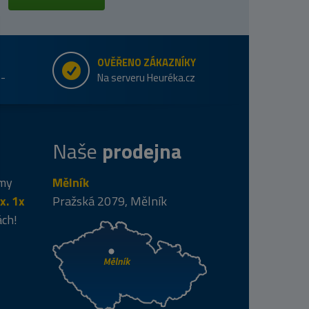
OVĚŘENO ZÁKAZNÍKY
e-
Na serveru Heuréka.cz
Naše
prodejna
 my
Mělník
x. 1x
Pražská 2079, Mělník
ách!