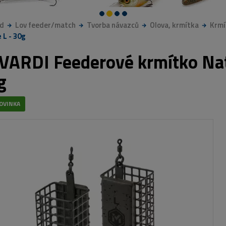
d
Lov feeder/match
Tvorba návazců
Olova, krmítka
Krmí
 L - 30g
VARDI Feederové krmítko Natu
g
OVINKA