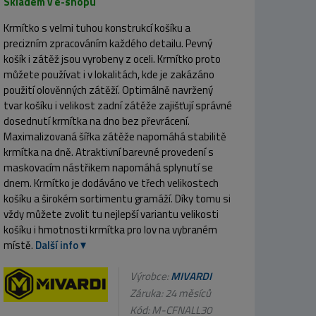
Skladem v e-shopu
Krmítko s velmi tuhou konstrukcí košíku a
precizním zpracováním každého detailu. Pevný
košík i zátěž jsou vyrobeny z oceli. Krmítko proto
můžete používat i v lokalitách, kde je zakázáno
použití olověnných zátěží. Optimálně navržený
tvar košíku i velikost zadní zátěže zajišťují správné
dosednutí krmítka na dno bez převrácení.
Maximalizovaná šířka zátěže napomáhá stabilitě
krmítka na dně. Atraktivní barevné provedení s
maskovacím nástřikem napomáhá splynutí se
dnem. Krmítko je dodáváno ve třech velikostech
košíku a širokém sortimentu gramáží. Díky tomu si
vždy můžete zvolit tu nejlepší variantu velikosti
košíku i hmotnosti krmítka pro lov na vybraném
místě.
Další info
Výrobce:
MIVARDI
Záruka: 24 měsíců
Kód:
M-CFNALL30