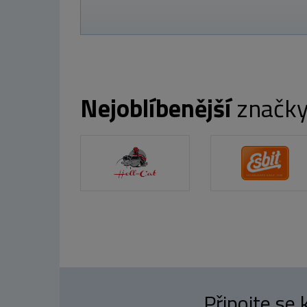
Nejoblíbenější
značk
Připojte se