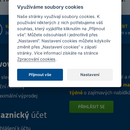
Využíváme soubory cookies
Naše stránky využívají soubory cookies. K
používání některých z nich potřebujeme váš
KAMENNÉ PRODEJNY
ŠIROKÝ SORTIMENT
souhlas, který vyjádříte kliknutím na „Přijmout
Jsme na trhu více než 10 let
Přes 20 tis. položek v 
vše“. Můžete odsouhlasit i jednotlivě přes
shopu
„Nastavení“. Nastavení cookies můžete kdykoliv
změnit přes „Nastavení cookies“ v zápatí
stránky. Více informací získáte na stránce
Zpracování cookies
.
vový
program
Tipy
k nákupu
Přijmout vše
Nastavení
Napište nám svůj e-mail a
 sleva za registraci
vás budeme informovat
ma
ční nabídky
týdně
o zajímavých nabídk
ximální výprodej
PŘIHLÁSIT SE
aznický
účet
ihlášení k účtu