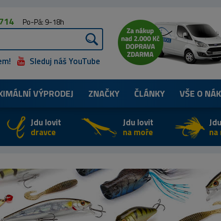
 714
Po-Pá: 9-18h
em!
Sleduj náš YouTube
XIMÁLNÍ
VÝPRODEJ
ZNAČKY
ČLÁNKY
VŠE O NÁ
Jdu lovit
Jdu lovit
Jdu
dravce
na moře
na