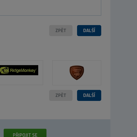
ZPĚT
DALŠÍ
ZPĚT
DALŠÍ
PŘIPOJIT SE