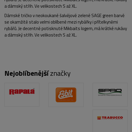
a dámský střih. Ve velikostech S až XL.
Dámské tričko v neokoukané šalvějově zelené SAGE green barvě
se okamžitě stalo velmi oblíbené mezi rybářky i přítelkyněmi
rybářů. Je decentně potisknuté Mikbaits logem, má krátké rukávy
a dámský střih. Ve velikostech S až XL.
Nejoblíbenější
značky
POPIS PRODUKTU