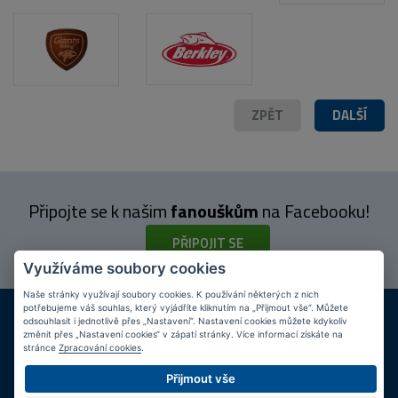
ZPĚT
DALŠÍ
Připojte se k našim
fanouškům
na Facebooku!
PŘIPOJIT SE
Využíváme soubory cookies
Naše stránky využívají soubory cookies. K používání některých z nich
DOPRAVA ZDARMA
KAMENNÉ PRODEJNY
potřebujeme váš souhlas, který vyjádříte kliknutím na „Přijmout vše“. Můžete
odsouhlasit i jednotlivě přes „Nastavení“. Nastavení cookies můžete kdykoliv
Při nákupu nad 2 000 Kč
Jsme na trhu více než 10 let
změnit přes „Nastavení cookies“ v zápatí stránky. Více informací získáte na
stránce
Zpracování cookies
.
Tipy
k nákupu
Přijmout vše