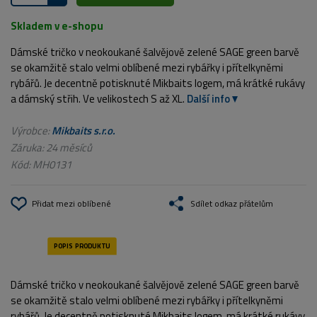
Skladem v e-shopu
Dámské tričko v neokoukané šalvějově zelené SAGE green barvě
se okamžitě stalo velmi oblíbené mezi rybářky i přítelkyněmi
rybářů. Je decentně potisknuté Mikbaits logem, má krátké rukávy
a dámský střih. Ve velikostech S až XL.
Další info
Výrobce:
Mikbaits s.r.o.
Záruka: 24 měsíců
Kód:
MH0131
Přidat mezi oblíbené
Sdílet odkaz přátelům
Dámské tričko v neokoukané šalvějově zelené SAGE green barvě
se okamžitě stalo velmi oblíbené mezi rybářky i přítelkyněmi
rybářů. Je decentně potisknuté Mikbaits logem, má krátké rukávy