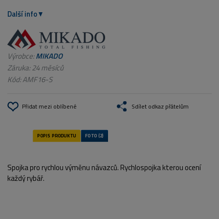
Další info
Výrobce:
MIKADO
Záruka: 24 měsíců
Kód:
AMF16-S
Přidat mezi oblíbené
Sdílet odkaz přátelům
Spojka pro rychlou výměnu návazců. Rychlospojka kterou ocení
každý rybář.