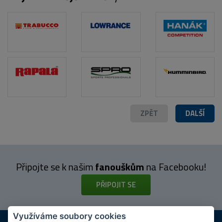
POPIS PRODUKTU
ZPĚT
DALŠÍ
Připojte se k našim
fanouškům
na Facebooku!
PŘIPOJIT SE
Využíváme soubory cookies