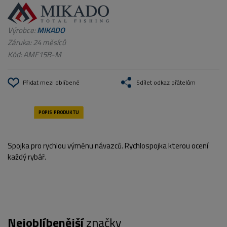
Výrobce:
MIKADO
Záruka: 24 měsíců
Kód:
AMF15B-M
Přidat mezi oblíbené
Sdílet odkaz přátelům
Spojka pro rychlou výměnu návazců. Rychlospojka kterou ocení
každý rybář.
Nejoblíbenější
značky