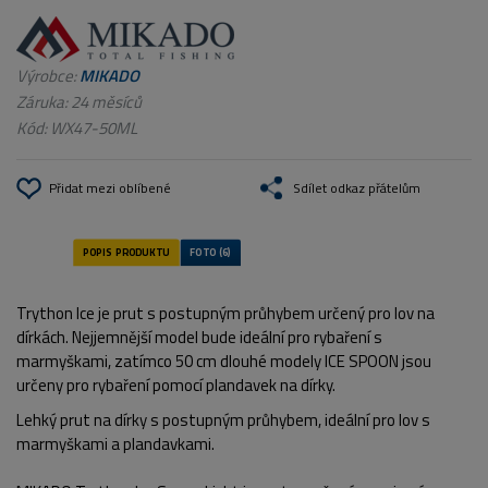
Výrobce:
MIKADO
Záruka: 24 měsíců
Kód:
WX47-50ML
Přidat mezi oblíbené
Sdílet odkaz přátelům
Trython Ice je prut s postupným průhybem určený pro lov na
dírkách. Nejjemnější model bude ideální pro rybaření s
marmyškami, zatímco 50 cm dlouhé modely ICE SPOON jsou
určeny pro rybaření pomocí plandavek na dírky.
Lehký prut na dírky s postupným průhybem, ideální pro lov s
marmyškami a plandavkami.