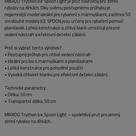
MIKADO Trython Ice Spoon Light je prut navržený pro zimní
rybolov na dírkách. Díky svému postupnému průhybu je
nejjemnější model ideální pro rybaření s marmyškami, zatímco 50
cm dlouhé modely ICE SPOON jsou určeny pro rybaření pomocí
plandavek. Lehká konstrukce a citlivý blank umožňují přesné
vedení nástrah a efektivní detekci záběrů.
Proč si vybrat tento výrobek?
POPIS PRODUKTU
FOTO (6)
• Postupný průhyb pro citlivé vedení nástrah
• Ideální pro lov s marmyškami a plandavkami
• Lehká konstrukce pro pohodlné použití
• Vysoká citlivost blanku pro efektivní detekci záběrů
Technické parametry:
• Délka: 50 cm
• Transportní délka: 50 cm
MIKADO Trython Ice Spoon Light – spolehlivý prut pro jemný
zimní rybolov na dírkách.