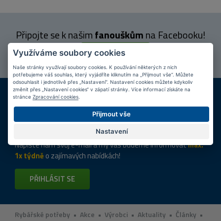
Připojte se k našim
fanouškům
na Facebooku!
PŘIPOJIT SE
Využíváme soubory cookies
Naše stránky využívají soubory cookies. K používání některých z nich
potřebujeme váš souhlas, který vyjádříte kliknutím na „Přijmout vše“. Můžete
odsouhlasit i jednotlivě přes „Nastavení“. Nastavení cookies můžete kdykoliv
DOPRAVA ZDARMA
KAMENNÉ PRODEJNY
změnit přes „Nastavení cookies“ v zápatí stránky. Více informací získáte na
stránce
Zpracování cookies
.
Při nákupu nad 2 000 Kč
Jsme na trhu více než 10 let
Přijmout vše
Tipy
k nákupu
Nastavení
Napište nám svůj e-mail a my vás budeme informovat
max.
1x týdně
o zajímavých nabídkách!
PŘIHLÁSIT SE
Rybářské potřeby
•
Akce
•
Výrobci
•
Aktuality
•
Články
•