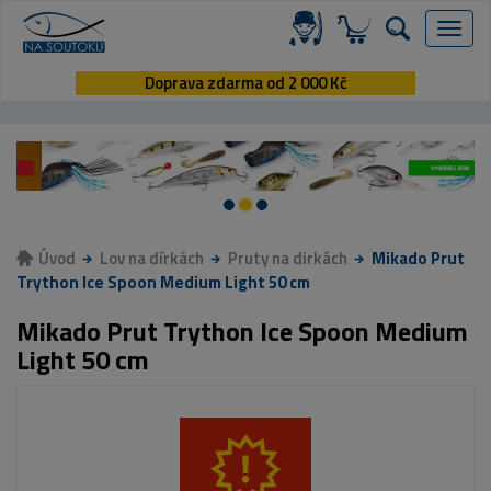
Menu
Doprava zdarma od 2 000 Kč
Úvod
Lov na dírkách
Pruty na dirkách
Mikado Prut
Trython Ice Spoon Medium Light 50 cm
Mikado Prut Trython Ice Spoon Medium
Light 50 cm