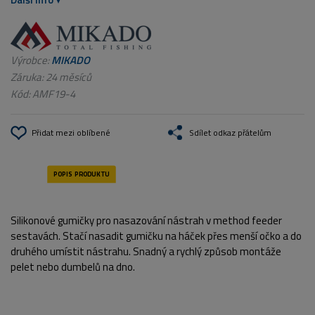
Výrobce:
MIKADO
Záruka: 24 měsíců
Kód:
AMF19-4
Přidat mezi oblíbené
Sdílet odkaz přátelům
Silikonové gumičky pro nasazování nástrah v method feeder
sestavách. Stačí nasadit gumičku na háček přes menší očko a do
druhého umístit nástrahu. Snadný a rychlý způsob montáže
pelet nebo dumbelů na dno.