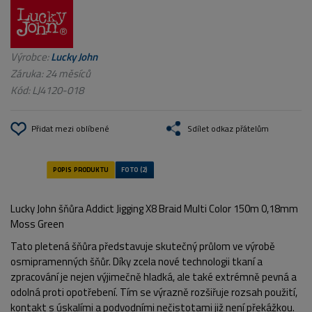
Výrobce:
Lucky John
Záruka: 24 měsíců
Kód:
LJ4120-018
Přidat mezi oblíbené
Sdílet odkaz přátelům
Lucky John šňůra Addict Jigging X8 Braid Multi Color 150m 0,18mm
Moss Green
Tato pletená šňůra představuje skutečný průlom ve výrobě
osmipramenných šňůr. Díky zcela nové technologii tkaní a
zpracování je nejen výjimečně hladká, ale také extrémně pevná a
odolná proti opotřebení. Tím se výrazně rozšiřuje rozsah použití,
kontakt s úskalími a podvodními nečistotami již není překážkou.