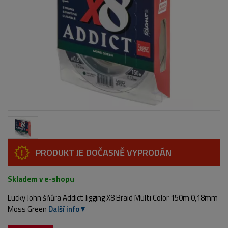
PRODUKT JE DOČASNĚ VYPRODÁN
Skladem v e-shopu
Lucky John šňůra Addict Jigging X8 Braid Multi Color 150m 0,18mm
Moss Green
Další info