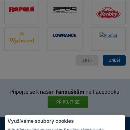
POPIS PRODUKTU
ZPĚT
DALŠÍ
Připojte se k našim
fanouškům
na Facebooku!
PŘIPOJIT SE
Využíváme soubory cookies
DOPRAVA ZDARMA
KAMENNÉ PRODEJNY
Naše stránky využívají soubory cookies. K používání některých z nich