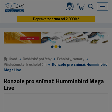
Menu
Doprava zdarma od 2 000 Kč
Úvod
Rybářské potřeby
Echoloty, sonary
Příslušenství k echolotům
Konzole pro snímač Humminbird
Mega Live
Konzole pro snímač Humminbird Mega
Live