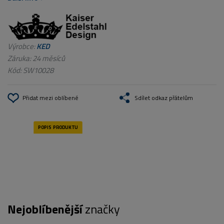
Výrobce:
KED
Záruka: 24 měsíců
Kód:
SW10028
Přidat mezi oblíbené
Sdílet odkaz přátelům
Nejoblíbenější
značky