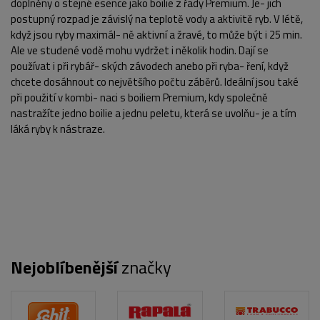
doplněny o stejné esence jako boilie z řady Premium. Je- jich
postupný rozpad je závislý na teplotě vody a aktivitě ryb. V létě,
když jsou ryby maximál- ně aktivní a žravé, to může být i 25 min.
Ale ve studené vodě mohu vydržet i několik hodin. Dají se
používat i při rybář- ských závodech anebo při ryba- ření, když
chcete dosáhnout co největšího počtu záběrů. Ideální jsou také
při použití v kombi- naci s boiliem Premium, kdy společně
nastražíte jedno boilie a jednu peletu, která se uvolňu- je a tím
láká ryby k nástraze.
POPIS PRODUKTU
Nejoblíbenější
značky