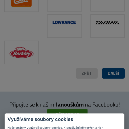
ZPĚT
DALŠÍ
Připojte se k našim
fanouškům
na Facebooku!
PŘIPOJIT SE
Využíváme soubory cookies
Naše stránky využívají soubory cookies. K používání některých z nich