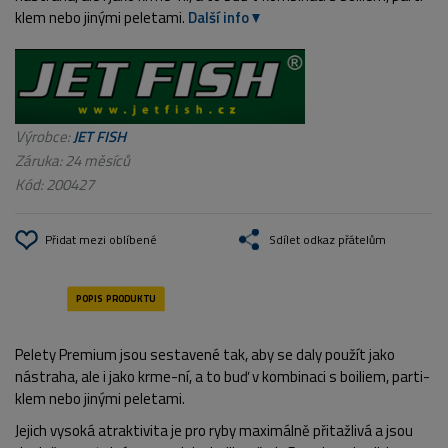
klem nebo jinými peletami.
Další info
Výrobce:
JET FISH
Záruka: 24 měsíců
Kód:
200427
Přidat mezi oblíbené
Sdílet odkaz přátelům
Pelety Premium jsou sestavené tak, aby se daly použít jako
nástraha, ale i jako krme-ní, a to buď v kombinaci s boiliem, parti-
klem nebo jinými peletami.
Jejich vysoká atraktivita je pro ryby maximálně přitažlivá a jsou