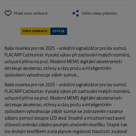
Přidat mezi oblíbené
Sdílet odkaz přátelům
Naše novinka pro rok 2025 - unikátní signalizátor pro lov sumců
FLACARP CatHunter. Vysoký výkon při zachování malých rozměrů,
uchycení přímo na prut. Moderní MEMS digitální akcelerometr
detekuje akceleraci, otřesy a rázy prutu a inteligentním
způsobem vyhodnocuje záběr sumce...
Naše novinka pro rok 2025 - unikátní signalizátor pro lov sumců
FLACARP CatHunter. Vysoký výkon při zachování malých rozměrů,
uchycení přímo na prut. Moderní MEMS digitální akcelerometr
detekuje akceleraci, otřesy a rázy prutu a inteligentním
způsobem vyhodnocuje záběr sumce se zobrazením razance
záběru pomocí sloupce LED diod. Snadné a intuitivní nastavení
citlivosti snímání záběru pouhým otočením knoflíku. Stejně tak
lze druhým knoflíkem zcela plynule regulovat hlasitost zvukové