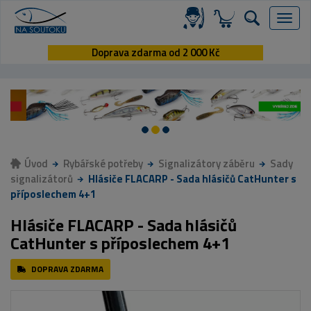
Menu
Doprava zdarma od 2 000 Kč
Úvod
Rybářské potřeby
Signalizátory záběru
Sady
signalizátorů
Hlásiče FLACARP - Sada hlásičů CatHunter s
příposlechem 4+1
Hlásiče FLACARP - Sada hlásičů
CatHunter s příposlechem 4+1
DOPRAVA ZDARMA