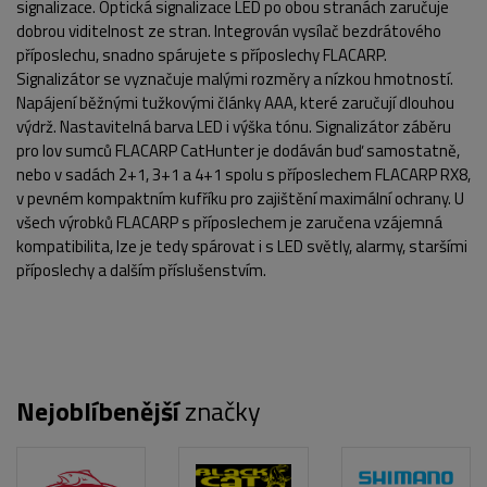
signalizace. Optická signalizace LED po obou stranách zaručuje
dobrou viditelnost ze stran. Integrován vysílač bezdrátového
příposlechu, snadno spárujete s příposlechy FLACARP.
Signalizátor se vyznačuje malými rozměry a nízkou hmotností.
Napájení běžnými tužkovými články AAA, které zaručují dlouhou
výdrž. Nastavitelná barva LED i výška tónu. Signalizátor záběru
pro lov sumců FLACARP CatHunter je dodáván buď samostatně,
POPIS PRODUKTU
FOTO (5)
nebo v sadách 2+1, 3+1 a 4+1 spolu s příposlechem FLACARP RX8,
v pevném kompaktním kufříku pro zajištění maximální ochrany. U
všech výrobků FLACARP s příposlechem je zaručena vzájemná
kompatibilita, lze je tedy spárovat i s LED světly, alarmy, staršími
příposlechy a dalším příslušenstvím.
Nejoblíbenější
značky