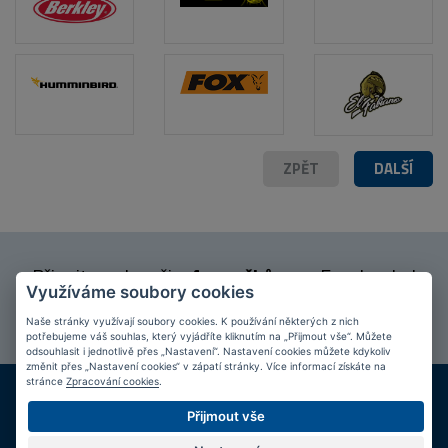
ZPĚT
DALŠÍ
Připojte se k našim
fanouškům
na Facebooku!
Využíváme soubory cookies
PŘIPOJIT SE
Naše stránky využívají soubory cookies. K používání některých z nich
potřebujeme váš souhlas, který vyjádříte kliknutím na „Přijmout vše“. Můžete
odsouhlasit i jednotlivě přes „Nastavení“. Nastavení cookies můžete kdykoliv
změnit přes „Nastavení cookies“ v zápatí stránky. Více informací získáte na
stránce
Zpracování cookies
.
DOPRAVA ZDARMA
KAMENNÉ PRODEJNY
Při nákupu nad 2 000 Kč
Jsme na trhu více než 10 let
Přijmout vše