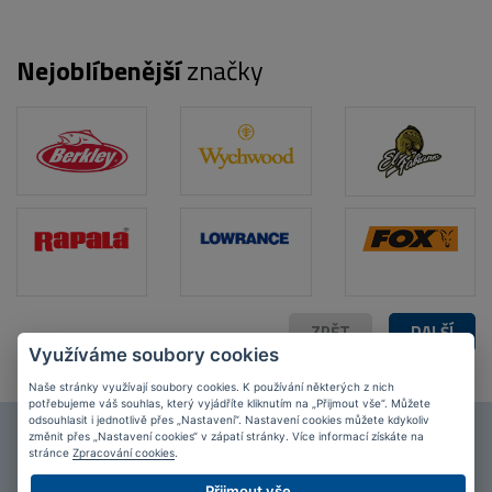
Nejoblíbenější
značky
ZPĚT
DALŠÍ
Využíváme soubory cookies
Naše stránky využívají soubory cookies. K používání některých z nich
potřebujeme váš souhlas, který vyjádříte kliknutím na „Přijmout vše“. Můžete
odsouhlasit i jednotlivě přes „Nastavení“. Nastavení cookies můžete kdykoliv
změnit přes „Nastavení cookies“ v zápatí stránky. Více informací získáte na
Připojte se k našim
fanouškům
na Facebooku!
stránce
Zpracování cookies
.
PŘIPOJIT SE
Přijmout vše