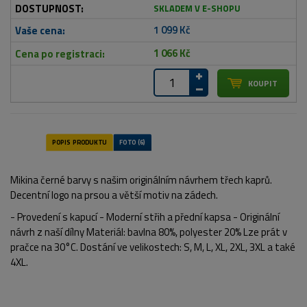
SKLADEM V E-SHOPU
1 099 Kč
1 066 Kč
Mikina černé barvy s našim originálním návrhem třech kaprů.
Decentní logo na prsou a větší motiv na zádech.
- Provedení s kapucí - Moderní střih a přední kapsa - Originální
návrh z naší dílny Materiál: bavlna 80%, polyester 20% Lze prát v
pračce na 30°C. Dostání ve velikostech: S, M, L, XL, 2XL, 3XL a také
4XL.