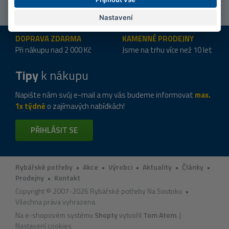
Nastavení
DOPRAVA ZDARMA
KAMENNÉ PRODEJNY
Při nákupu nad 2 000 Kč
Jsme na trhu více než 10 let
Tipy
k nákupu
Napište nám svůj e-mail a my vás budeme informovat
max.
1x týdně
o zajímavých nabídkách!
PŘIHLÁSIT SE
POPIS PRODUKTU
FOTO (6)
Rybářské potřeby
•
Akce
•
Výrobci
•
Aktuality
•
Články
•
Prodejny
•
Kontakt
Copyright © 2007-2026 Rybářské potřeby Na Soutoku •
Všechna práva vyhrazena.
Na e-shopovém systému
Shopty
vytvořil
Tom Atom
. |
Nastavení cookies