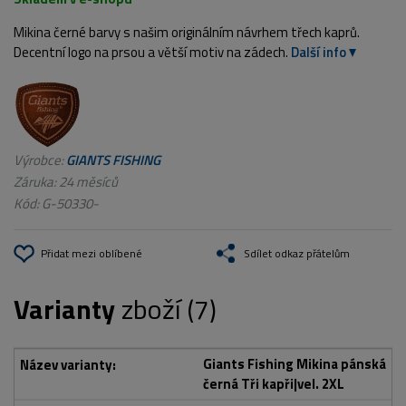
Mikina černé barvy s našim originálním návrhem třech kaprů.
Decentní logo na prsou a větší motiv na zádech.
Další info
Výrobce:
GIANTS FISHING
Záruka: 24 měsíců
Kód:
G-50330-
Přidat mezi oblíbené
Sdílet odkaz přátelům
Varianty
zboží (7)
Giants Fishing Mikina pánská
černá Tři kapři|vel. 2XL