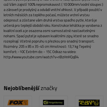
což Vám zajistí 100% nepromokavost ( 10 000mm/vodní sloupec )
a zároveň je prodyšný a odvádí vnitřní vlhkost. V případě použití v
letních měsících za teplého počasí, můžete vrchní vrstvu
odepnout a zůstane vám druhá vrstva spacího pytle, která je
určená pro teplejší období roku. Konstrukce lehátka je vyrobena z
kvalitní oceli a je osazena osmi samostatně nastavitelnými
nohami. Spací pytel je vybaven kvalitními zipy, které se snadno
rozepínají. Včetně popruhu s přezkou pro snadný transport.
POPIS PRODUKTU
FOTO (13)
Rozměry: 205 x 85 x 35-45 cm Hmotnost: 13,7 kg Tepelný
komfort: -10C Extrém do: - 15C Odkaz na video:
http://www.youtube.com/watch?v=riBzHnHQqB4
Nejoblíbenější
značky