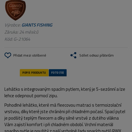
Výrobce:
GIANTS FISHING
Záruka: 24 měsíců
Kód:
G-21064
Přidat mezi oblíbené
Sdílet odkaz přátelům
Lehátko s integrovaným spacím pytlem, který je 5-sezónní a lze
lehce odepnout pomocí zipu.
Pohodlné lehátko, které má fleecovou matraci s termoizolační
vrstvou, díky které jste chráněni při chladném počasí. Spací pytel
je podšitý teplým fleecem a díky silné vrstvě z dutého vlákna
Vám zajistí komfort i při chladném období. Vrchní materiál
spacího pytle je použitý z naší vrcholné řady spacích pytlů RWX,