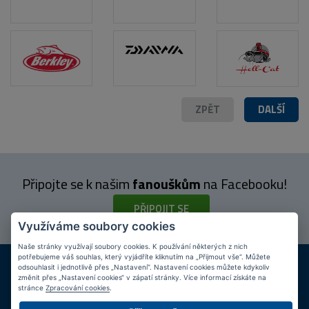
ZPĚT
DALŠÍ
Připojte se k našim
fanouškům
na Facebooku!
PŘIPOJIT SE
Využíváme soubory cookies
Naše stránky využívají soubory cookies. K používání některých z nich
potřebujeme váš souhlas, který vyjádříte kliknutím na „Přijmout vše“. Můžete
DOPRAVA ZDARMA
KAMENNÉ PRODEJNY
odsouhlasit i jednotlivě přes „Nastavení“. Nastavení cookies můžete kdykoliv
Při nákupu nad 2 000 Kč
Jsme na trhu více než 10 let
změnit přes „Nastavení cookies“ v zápatí stránky. Více informací získáte na
stránce
Zpracování cookies
.