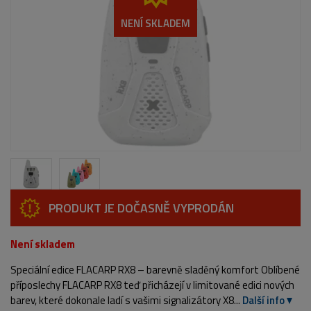
NENÍ SKLADEM
PRODUKT JE DOČASNĚ VYPRODÁN
Není skladem
Speciální edice FLACARP RX8 – barevně sladěný komfort Oblíbené
příposlechy FLACARP RX8 teď přicházejí v limitované edici nových
barev, které dokonale ladí s vašimi signalizátory X8...
Další info