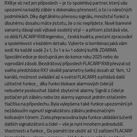
RX8 je víc než jen příposlech – je to spolehlivý partner, který vás
upozorní na každý záběr s dokonalou přesností, a to i v náročných
podmínkách. Díky digitálnímu přenosu signálu, množství funkcí a
dlouhému dosahu máte jistotu, že o nic nepřijdete. Nové barevné
varianty dávají vaší výbavě osobitý styl – a přitom zůstává vše,
co dělá FLACARP RX8 legendou_ česká kvalita, precizní zpracování
POPIS PRODUKTU
FOTO (2)
a spolehlivost v každém detailu. Vyberte si kombinaci jaká vám
sedí. Ke každé sadě 2+1, 3+1 a 4+1 odolný kufřík ZDARMA.
Speciální edice je dostupná jen do konce roku 2025 nebo do
vyprodání zásob. Bezdrátový příposlech FLACARP RX8 převzal od
svého předchůdce RX7 skvělé parametry (velký dosah až 1km, 12
kanálů, možnost ovládání až 4 světel FLACARP) a přidává další
užitečné funkce_ díky funkci blokace alarmových čidel již
nebudete poslouchat žádné zbytečné alarmy. Signál z čidel je
potlačen při záběru nebo lze alarmy vypnout jedním stlačením
tlačítka na příposlechu. Byla vylepšena také funkce upozornění při
nežádoucím vypnutí signalizátoru záběru jednoznačným
kolísavým tónem. Zcela přepracována byla funkce ukládání (učení)
dalších signalizátorů a čidel – vše je nyní mnohem jednodušší.
Vlastnosti a funkce_ Do paměti lze uložit až 12 zařízení FLACARP