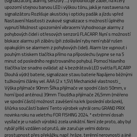
(signalizátory, alarmy, senzory …) Vyhodnocuje záběr, na který
upozorní stejnou barvou LED i výškou tónu, jaká je nastavena na
signalizátoru Rozlišuje akusticky i opticky padák a jízdu vpřed
Nastavení hlasitosti zvukové signalizace s možností úplného
vypnutí Možnost upozornění vibracemi Vyhodnocuje alarmy z
pohybových čidel i otřesových senzorů FLACARP. Nyní s možností
blokace alarmu při záběru (při zdolávání ryby není rybář rušen
opakujícím se alarmem z pohybových čidel). Alarm lze vypnout i
pouhým stiskem tlačítka přímo na příposlechu (vypne se na 5
minut od posledního registrovaného pohybu). Pomocí hlavního
tlačítka lze snadno ovládat až 4 bezdrátová LED světla FLACARP
Dlouhá výdrž baterie, signalizace stavu baterie Napájeno běžnými
tužkovými články vel. AAA (2 x 1,5V) Mechanické vlastnosti_
Výška přijímače 90mm Šířka přijímače ve spodní části 50mm, v
horní (pod anténou) 39mm Tloušťka přijímače 26,5mm (měřeno
ve spodní části) možnost zavěšení na krk (poslední obrázek),
šňůrka součástí balení Tento výrobek vyhrál cenu GRAND PRIX
novinka roku na veletrhu FOR FISHING 2024. * extrémní dosah
vysílače je u našich výrobků zcela unikátní. Není zde proto, aby byl
rybář příliš vzdálen od prutů, ale zaručuje velmi dobrou
prostupnost přes překážky, např. hráze, terénní nerovnosti a jiné