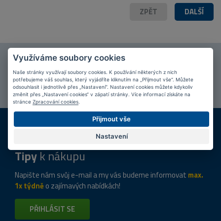
ZPĚT
DALŠÍ
Využíváme soubory cookies
Připojte se k našim
fanouškům
na Facebooku!
Naše stránky využívají soubory cookies. K používání některých z nich
potřebujeme váš souhlas, který vyjádříte kliknutím na „Přijmout vše“. Můžete
PŘIPOJIT SE
odsouhlasit i jednotlivě přes „Nastavení“. Nastavení cookies můžete kdykoliv
změnit přes „Nastavení cookies“ v zápatí stránky. Více informací získáte na
stránce
Zpracování cookies
.
Přijmout vše
DOPRAVA ZDARMA
KAMENNÉ PRODEJNY
Při nákupu nad 2 000 Kč
Jsme na trhu více než 10 let
Nastavení
Tipy
k nákupu
Napište nám svůj e-mail a my vás budeme informovat
max.
1x týdně
o zajímavých nabídkách!
PŘIHLÁSIT SE