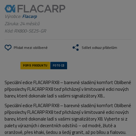
Výrobce:
Flacarp
Záruka: 24 měsíců
Kód:
RX800-SE25-GR
Přidat mezi oblíbené
Sdílet odkaz přátelům
Speciální edice FLACARP RX8 – barevně sladěný komfort Oblíbené
příposlechy FLACARP RX8 teď přicházejí v limitované edici nových
barev, které dokonale ladí s vašimi signalizátory X8...
Speciální edice FLACARP RX8 – barevně sladěný komfort Oblíbené
příposlechy FLACARP RX8 teď přicházejí v limitované edici nových
barev, které dokonale ladí s vašimi signalizátory X8. Vyberte si z
palety výrazných i decentních odstínů – od modré, žluté a
oranžové, přes khaki, šedou a šedý granit, až po bílou a fialovou.