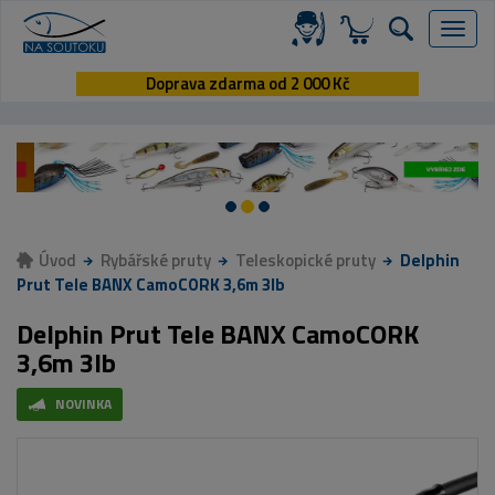
Menu
Doprava zdarma od 2 000 Kč
Úvod
Rybářské pruty
Teleskopické pruty
Delphin
Prut Tele BANX CamoCORK 3,6m 3lb
Delphin Prut Tele BANX CamoCORK
3,6m 3lb
NOVINKA