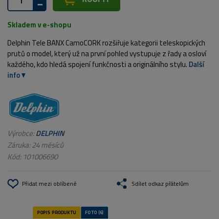
Skladem v e-shopu
Delphin Tele BANX CamoCORK rozšiřuje kategorii teleskopických
prutů o model, který už na první pohled vystupuje z řady a osloví
každého, kdo hledá spojení funkčnosti a originálního stylu.
Další
info
Výrobce:
DELPHIN
Záruka: 24 měsíců
Kód:
101006690
Přidat mezi oblíbené
Sdílet odkaz přátelům