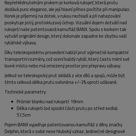
Nepřehlédnutelným prvkem je korková rukojeť, která prutu
dodává punc elegance, ale její hlavní přínos pocítíte při manipulaci.
Korek je příjemný na dotek, v rukou nechladí a při nahazování
poskytuje jistý, protiskluzový úchop. Vizuální dojem dotváří nad
rukojetí naše patentovaná kamufláž BANX. Spolu s korkem tak
vytváří originální design, který dokonale zapadne ke zbytku vaší
rybářské výbavy.
Díky teleskopickému provedení nabízí prut výjimečně kompaktní
transportní rozměry, což ocení každý rybář, který často mění své
lovné místo nebo má omezený prostor pro přepravu výbavy.
Jelikož se teleskopický prut skládá z více dílů a spojů, může být
tímto celková délka prutu ovlivněna +/-3% oproti udávané.
Technické parametry:
Průměr blanku nad rukojetí: 19mm
Délka rukojeti (od spodní části prutu po střed sedla):
57,5cm
Pojem BANX vyjadřuje patentovanou kamufláž z dílny značky
Delphin, která v sobě nese hluboký vzkaz. Jedinečné designové