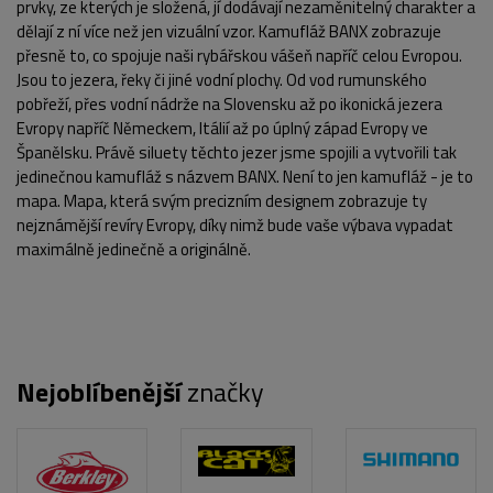
prvky, ze kterých je složená, jí dodávají nezaměnitelný charakter a
dělají z ní více než jen vizuální vzor. Kamufláž BANX zobrazuje
přesně to, co spojuje naši rybářskou vášeň napříč celou Evropou.
Jsou to jezera, řeky či jiné vodní plochy. Od vod rumunského
pobřeží, přes vodní nádrže na Slovensku až po ikonická jezera
Evropy napříč Německem, Itálií až po úplný západ Evropy ve
Španělsku. Právě siluety těchto jezer jsme spojili a vytvořili tak
jedinečnou kamufláž s názvem BANX. Není to jen kamufláž - je to
mapa. Mapa, která svým precizním designem zobrazuje ty
nejznámější revíry Evropy, díky nimž bude vaše výbava vypadat
maximálně jedinečně a originálně.
Nejoblíbenější
značky