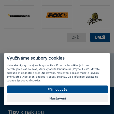
ZPĚT
DALŠÍ
Využíváme soubory cookies
Připojte se k našim
fanouškům
na Facebooku!
Naše stránky využívají soubory cookies. K používání některých z nich
potřebujeme váš souhlas, který vyjádříte kliknutím na „Přijmout vše“. Můžete
PŘIPOJIT SE
odsouhlasit i jednotlivě přes „Nastavení“. Nastavení cookies můžete kdykoliv
změnit přes „Nastavení cookies“ v zápatí stránky. Více informací získáte na
stránce
Zpracování cookies
.
Přijmout vše
DOPRAVA ZDARMA
KAMENNÉ PRODEJNY
Při nákupu nad 2 000 Kč
Jsme na trhu více než 10 let
Nastavení
Tipy
k nákupu