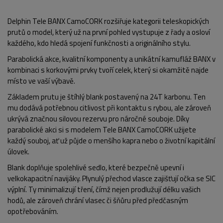
Delphin Tele BANX CamoCORK rozšiřuje kategorii teleskopických
prutů o model, který už na první pohled vystupuje z řady a osloví
každého, kdo hledá spojení funkčnosti a originálního stylu.
Parabolická akce, kvalitní komponenty a unikátní kamufláž BANX v
kombinaci s korkovými prvky tvoří celek, který si okamžitě najde
místo ve vaší výbavě.
Základem prutu je štíhlý blank postavený na 24T karbonu. Ten
mu dodává potřebnou citlivost při kontaktu s rybou, ale zároveň
ukrývá značnou silovou rezervu pro náročné souboje. Díky
parabolické akci si s modelem Tele BANX CamoCORK užijete
každý souboj, ať už půjde o menšího kapra nebo o životní kapitální
úlovek.
Blank doplňuje spolehlivé sedlo, které bezpečně upevní i
velkokapacitní navijáky. Plynulý přechod vlasce zajišťují očka se SIC
výplní. Ty minimalizují tření, čímž nejen prodlužují délku vašich
hodů, ale zároveň chrání vlasec či šňůru před předčasným
opotřebováním.
POPIS PRODUKTU
FOTO (6)