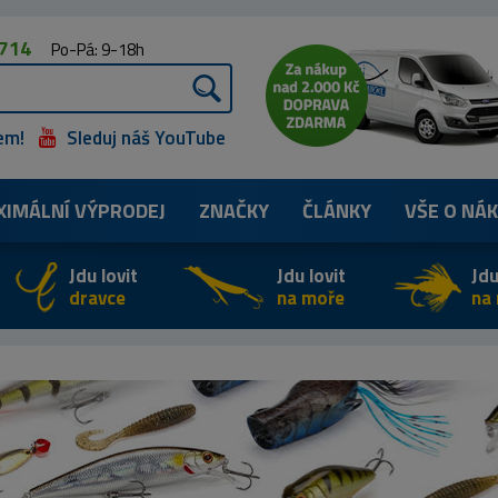
 714
Po-Pá: 9-18h
em!
Sleduj náš YouTube
XIMÁLNÍ
VÝPRODEJ
ZNAČKY
ČLÁNKY
VŠE O NÁ
Jdu lovit
Jdu lovit
Jdu
dravce
na moře
na