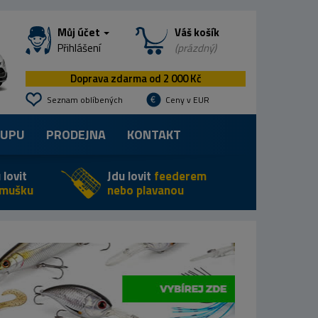
Můj účet
Váš košík
Přihlášení
(prázdný)
Doprava zdarma od 2 000 Kč
Seznam oblíbených
Ceny v EUR
KUPU
PRODEJNA
KONTAKT
 lovit
Jdu lovit
feederem
 mušku
nebo plavanou