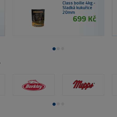
MIK
y