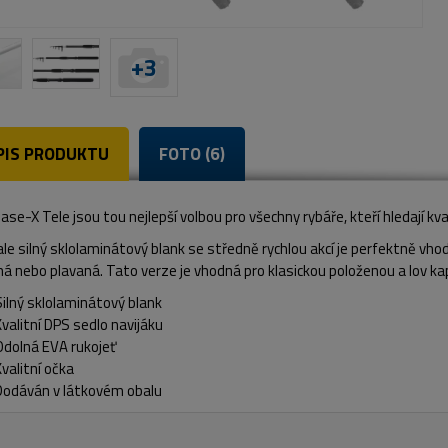
+
3
PIS PRODUKTU
FOTO (6)
ase-X Tele jsou tou nejlepší volbou pro všechny rybáře, kteří hledají kv
le silný sklolaminátový blank se středně rychlou akcí je perfektně vhod
á nebo plavaná. Tato verze je vhodná pro klasickou položenou a lov ka
Silný sklolaminátový blank
Kvalitní DPS sedlo navijáku
Odolná EVA rukojeť
Kvalitní očka
Dodáván v látkovém obalu