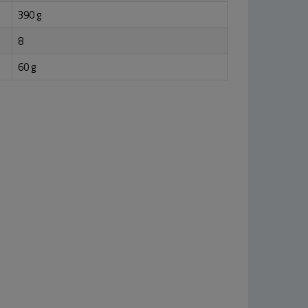
390 g
8
60 g