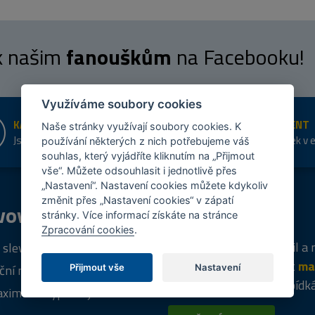
 k našim
fanouškům
na Facebooku!
Využíváme soubory cookies
KAMENNÉ PRODEJNY
ŠIROKÝ SORTIMENT
Naše stránky využívají soubory cookies. K
Jsme na trhu více než 10 let
Přes 20 tis. položek v 
používání některých z nich potřebujeme váš
shopu
souhlas, který vyjádříte kliknutím na „Přijmout
vše“. Můžete odsouhlasit i jednotlivě přes
„Nastavení“. Nastavení cookies můžete kdykoliv
změnit přes „Nastavení cookies“ v zápatí
vový
program
Tipy
k nákupu
stránky. Více informací získáte na stránce
Zpracování cookies
.
Napište nám svůj e-mail a
 sleva za registraci
vás budeme informovat
ma
ční nabídky
Přijmout vše
Nastavení
týdně
o zajímavých nabídk
ximální výprodej