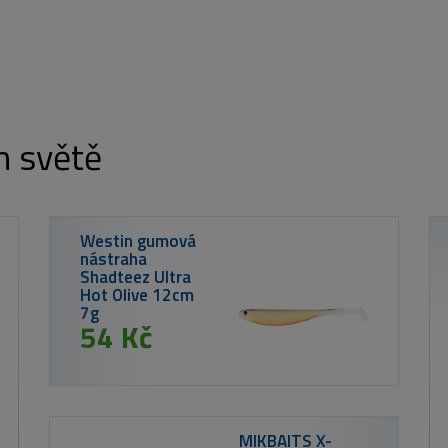
m světě
Nikl Práškový dip Calanus & Krill 60g
od 150 Kč
o