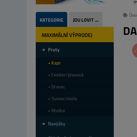
Úvo
KATEGORIE
JDU LOVIT ...
DA
MAXIMÁLNÍ VÝPRODEJ
-
Pruty
Kapr
Feeder/plavaná
Dravec
Sumec/moře
Muška
Navijáky