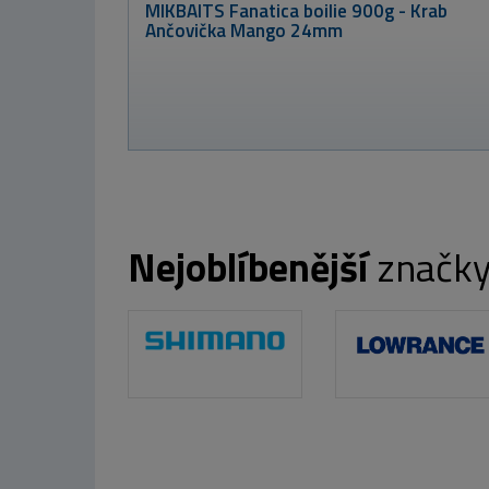
b
Class boilie 4kg -
Sladká kukuřice
20mm
699 Kč
Nejoblíbenější
značk