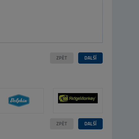
ADO Obal na pruty ENCLAVE SLIM
ZPĚT
DALŠÍ
ZPĚT
DALŠÍ