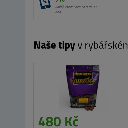
Každý všední den od 9 do 17
hod.
Naše tipy
v rybářské
Westin gumová
nástraha
Shadteez Ultra
Hot Olive 12cm
7g
54 Kč
MIKBAITS X-