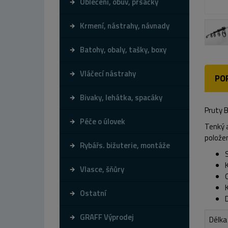
Oblečení, obuv, prsačky
Krmení, nástrahy, návnady
Batohy, obaly, tašky, boxy
Vláčecí nástrahy
PO
Bivaky, lehátka, spacáky
Pruty B
Péče o úlovek
Tenký a
položen
Rybářs. bižuterie, montáže
Vlasce, šňůry
Ostatní
GRAFF Výprodej
Délka