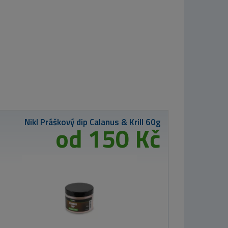
Nikl Stick m
Calanus & Kr
500g
od 21
d 1 214 Kč