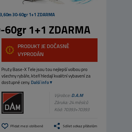
 3,60m 30-60gr 1+1 ZDARMA
30-60gr 1+1 ZDARMA
PRODUKT JE DOČASNĚ
VYPRODÁN
Pruty Base-X Tele jsou tou nejlepší volbou pro
všechny rybáře, kteří hledají kvalitní vybavení za
dostupné ceny.
Další info
Výrobce:
D.A.M
Záruka: 24 měsíců
Kód:
70393+70393
Přidat mezi oblíbené
Sdílet odkaz přátelům