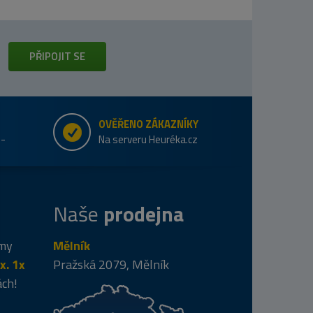
PŘIPOJIT SE
OVĚŘENO ZÁKAZNÍKY
e-
Na serveru Heuréka.cz
Naše
prodejna
 my
Mělník
x. 1x
Pražská 2079, Mělník
ách!