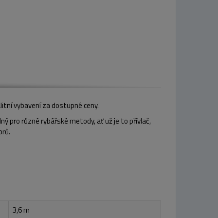
alitní vybavení za dostupné ceny.
ný pro různé rybářské metody, ať už je to přívlač,
prů.
3,6 m