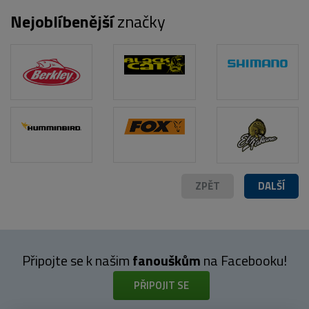
Nejoblíbenější
značky
POPIS PRODUKTU
ZPĚT
DALŠÍ
Připojte se k našim
fanouškům
na Facebooku!
PŘIPOJIT SE