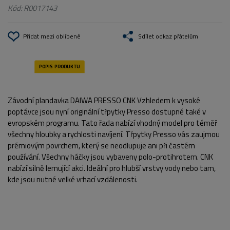
Kód:
R0017143
Přidat mezi oblíbené
Sdílet odkaz přátelům
Závodní plandavka DAIWA PRESSO CNK Vzhledem k vysoké
poptávce jsou nyní originální třpytky Presso dostupné také v
evropském programu. Tato řada nabízí vhodný model pro téměř
všechny hloubky a rychlosti navíjení. Třpytky Presso vás zaujmou
prémiovým povrchem, který se neodlupuje ani při častém
používání. Všechny háčky jsou vybaveny polo-protihrotem. CNK
nabízí silně lemující akci. Ideální pro hlubší vrstvy vody nebo tam,
kde jsou nutné velké vrhací vzdálenosti.