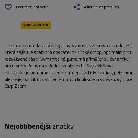
Přidat mezi oblíbené
Sdílet odkaz přátelům
Tento prak má klasický design, byl vyroben s žebrovanou rukojetí,
která zajišťuje stabilní a dostatečně široký úchop, optimální profil
rozvětvené části. Vyměnitelná guma má přiměřenou dynamiku i
pro cílené střelby na střední vzdálenosti. Díky košíčkové
konstrukci je primárně určen ke krmení partikly, kukuřicí, peletami,
ale lze jej použít i na střílení krmných koulí kolem splávku. Výrobce:
Carp Zoom
Nejoblíbenější
značky
POPIS PRODUKTU