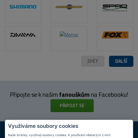
ZPĚT
DALŠÍ
Připojte se k našim
fanouškům
na Facebooku!
PŘIPOJIT SE
Využíváme soubory cookies
DOPRAVA ZDARMA
KAMENNÉ PRODEJNY
Při nákupu nad 2 000 Kč
Jsme na trhu více než 10 let
Naše stránky využívají soubory cookies. K používání některých z nich