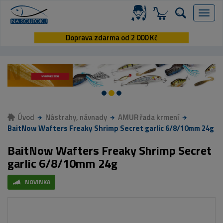
Menu
Doprava zdarma od 2 000 Kč
Úvod
Nástrahy, návnady
AMUR řada krmení
BaitNow Wafters Freaky Shrimp Secret garlic 6/8/10mm 24g
BaitNow Wafters Freaky Shrimp Secret
garlic 6/8/10mm 24g
NOVINKA