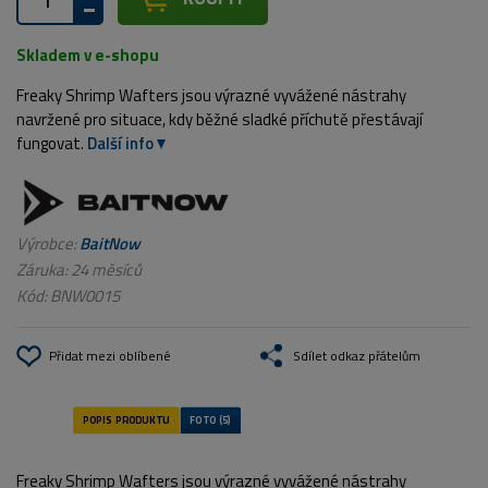
Skladem v e-shopu
Freaky Shrimp Wafters jsou výrazné vyvážené nástrahy
navržené pro situace, kdy běžné sladké příchutě přestávají
fungovat.
Další info
Výrobce:
BaitNow
Záruka: 24 měsíců
Kód:
BNW0015
Přidat mezi oblíbené
Sdílet odkaz přátelům
Freaky Shrimp Wafters jsou výrazné vyvážené nástrahy