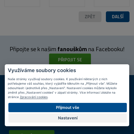
ZPĚT
DALŠÍ
Připojte se k našim
fanouškům
na Facebooku!
PŘIPOJIT SE
Využíváme soubory cookies
Naše stránky využívají soubory cookies. K používání některých z nich
DOPRAVA ZDARMA
KAMENNÉ PRODEJNY
potřebujeme váš souhlas, který vyjádříte kliknutím na „Přijmout vše“. Můžete
Při nákupu nad 2 000 Kč
Jsme na trhu více než 10 let
odsouhlasit i jednotlivě přes „Nastavení“. Nastavení cookies můžete kdykoliv
změnit přes „Nastavení cookies“ v zápatí stránky. Více informací získáte na
stránce
Zpracování cookies
.
Tipy
k nákupu
Přijmout vše
Napište nám svůj e-mail a my vás budeme informovat
max.
Nastavení
1x týdně
o zajímavých nabídkách!