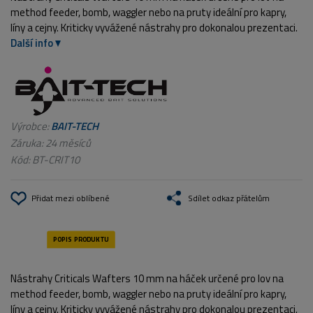
method feeder, bomb, waggler nebo na pruty ideální pro kapry,
líny a cejny. Kriticky vyvážené nástrahy pro dokonalou prezentaci.
Další info
Výrobce:
BAIT-TECH
Záruka: 24 měsíců
Kód:
BT-CRIT10
Přidat mezi oblíbené
Sdílet odkaz přátelům
Nástrahy Criticals Wafters 10 mm na háček určené pro lov na
method feeder, bomb, waggler nebo na pruty ideální pro kapry,
líny a cejny. Kriticky vyvážené nástrahy pro dokonalou prezentaci.