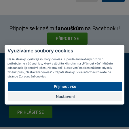
Připojte se k našim
fanouškům
na Facebooku!
PŘIPOJIT SE
Využíváme soubory cookies
Naše stránky využívají soubory cookies. K používání některých z nich
DOPRAVA ZDARMA
KAMENNÉ PRODEJNY
potřebujeme váš souhlas, který vyjádříte kliknutím na „Přijmout vše“. Můžete
Při nákupu nad 2 000 Kč
Jsme na trhu více než 10 let
odsouhlasit i jednotlivě přes „Nastavení“. Nastavení cookies můžete kdykoliv
změnit přes „Nastavení cookies“ v zápatí stránky. Více informací získáte na
stránce
Zpracování cookies
.
Tipy
k nákupu
Přijmout vše
Napište nám svůj e-mail a my vás budeme informovat
max.
Nastavení
1x týdně
o zajímavých nabídkách!
PŘIHLÁSIT SE